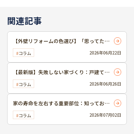
関連記事
【外壁リフォームの色選び】「思ってた色
と違う…」をゼロに！施工後の我が家がリ
2026年06月22日
コラム
アルに見える「カラーシミュレーション」
のススメ
【最新版】失敗しない家づくり：戸建て住
宅の「屋根の人気色＆素材」総合ランキン
2026年06月26日
コラム
グ
家の寿命を左右する重要部位：知っておき
たい「屋根パーツ」の名称と役割図鑑
2026年07月02日
コラム