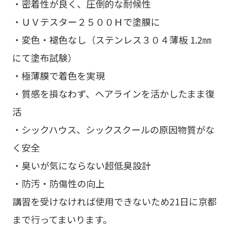
・密着性が良く、圧倒的な耐候性
・ＵＶテスター２５００Ｈで塗膜に
・変色・褪色なし（ステンレス３０４薄板 1.2㎜
にて塗布試験）
・極薄膜で着色を実現
・質感を損なわず、ヘアラインを活かしたまま復
活
・シックハウス、シックスクールの原因物質がな
く安全
・臭いが気にならない超低臭設計
・防汚・防傷性の向上
講習を受けなければ使用できないため21日に京都
まで行ってまいります。