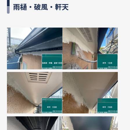
雨樋・破風・軒天