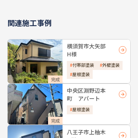
関連施工事例
横須賀市大矢部
H様
付帯部塗装
外壁塗装
屋根塗装
完成
中央区淵野辺本
町 アパート
屋根塗装
完成
八王子市上柚木