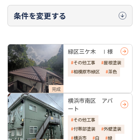
条件を変更する
緑区三ケ木 Ⅰ様
その他工事
屋根塗装
相模原市緑区
茶色
完成
横浜市南区 アパ
ート
その他工事
付帯部塗装
外壁塗装
横浜市
白
緑