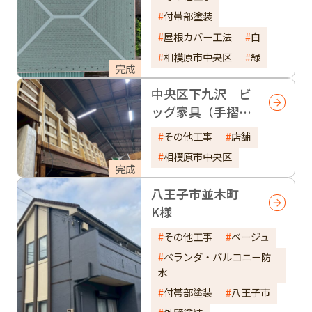
付帯部塗装
屋根カバー工法
白
相模原市中央区
緑
完成
中央区下九沢 ビ
ッグ家具（手摺
り）
その他工事
店舗
相模原市中央区
完成
八王子市並木町
K様
その他工事
ベージュ
ベランダ・バルコニー防
水
付帯部塗装
八王子市