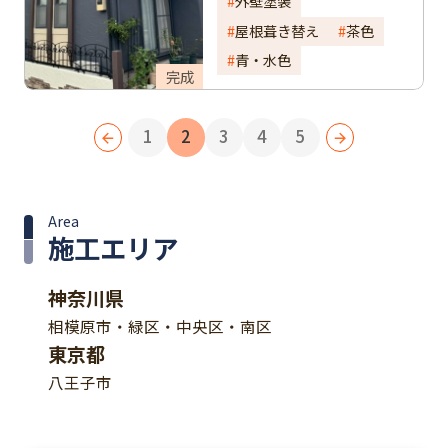
外壁塗装
屋根葺き替え
茶色
青・水色
完成
1
2
3
4
5
Area
施工エリア
神奈川県
相模原市・緑区・中央区・南区
東京都
八王子市