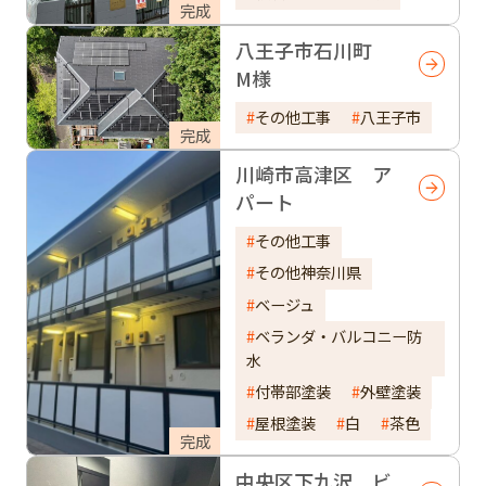
完成
八王子市石川町
M様
その他工事
八王子市
完成
川崎市高津区 ア
パート
その他工事
その他神奈川県
ベージュ
ベランダ・バルコニー防
水
付帯部塗装
外壁塗装
屋根塗装
白
茶色
完成
中央区下九沢 ビ