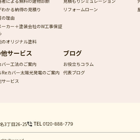
格者による無料の建物診断
見積もりシミュレーション
がわかる納得の見積り
リフォームローン
質の理由
メーカー＋塗装会社のW工事保証
心
能のオリジナル塗料
の他サービス
ブログ
カバー工法のご案内
お役立ちコラム
ちReカバー太陽光発電のご案内
代表ブログ
他サービス
TEL
3丁目26-25
0120-888-779