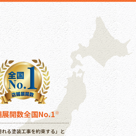
舗展開数
全国No.1
※
誇れる塗装工事を約束する」と