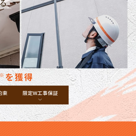
を獲得
※
約束
限定W工事保証