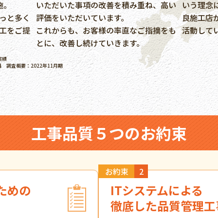
施。
いただいた事項の改善を積み重ね、高い
いう理念
っと多く
評価をいただいています。
良施工店
工をご提
これからも、お客様の率直なご指摘をも
活動して
とに、改善し続けていきます。
実績
構
調査概要：2022年11月期
工事品質５つのお約束
お約束
2
ための
ITシステムによる
徹底した品質管理工