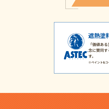
遮熱塗料
「価値ある
念に賛同す
す。
※ペイント&コ