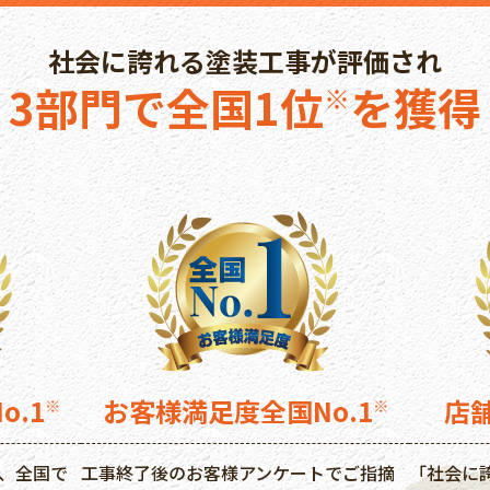
社会に誇れる塗装工事が評価され
3部門で全国1位
を獲得
※
o.1
お客様満足度
全国No.1
店
※
※
、全国で
工事終了後のお客様アンケートでご指摘
「社会に