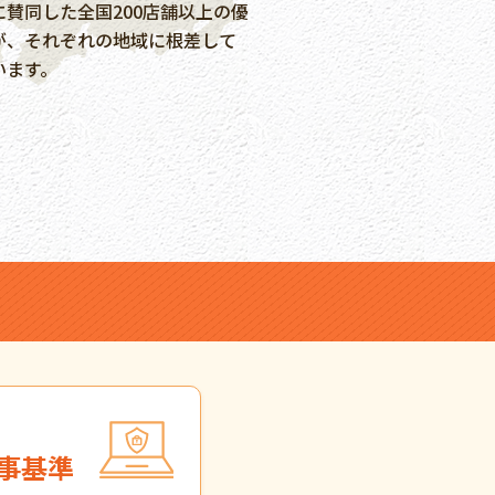
に賛同した全国200店舗以上の優
が、それぞれの地域に根差して
います。
事基準