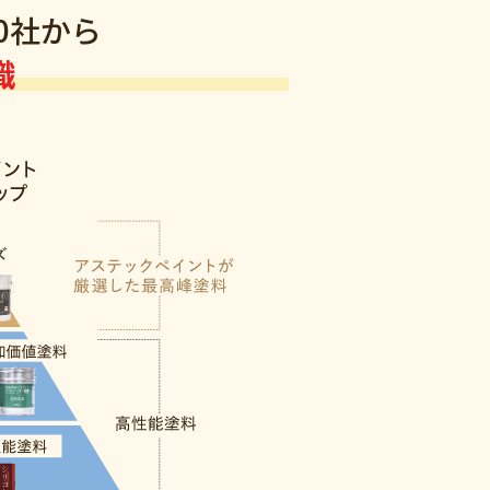
0社から
織