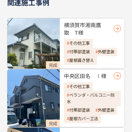
関連施工事例
横須賀市湘南鷹
取 T様
その他工事
付帯部塗装
外壁塗装
屋根葺き替え
完成
中央区田名 Ⅰ様
その他工事
ベランダ・バルコニー防
水
付帯部塗装
外壁塗装
屋根カバー工法
完成