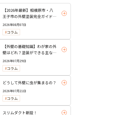
【2026年最新】相模原市・八
王子市の外壁塗装完全ガイド｜
費用・劣化サイン・業者選びを
2026年08月07日
徹底解説
コラム
【外壁の基礎知識】わが家の外
壁はどれ？塗装ができる主な外
壁材と「塗れない外壁」の見分
2026年07月29日
け方
コラム
どうして外壁に虫が集まるの？
2026年07月21日
コラム
スリムダクト新設！