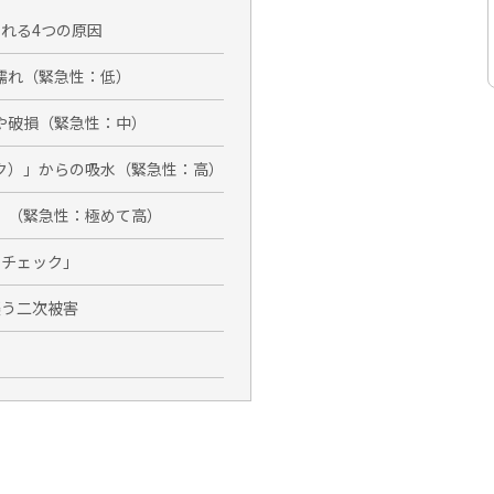
られる4つの原因
濡れ（緊急性：低）
や破損（緊急性：中）
ク）」からの吸水（緊急性：高）
」（緊急性：極めて高）
フチェック」
襲う二次被害