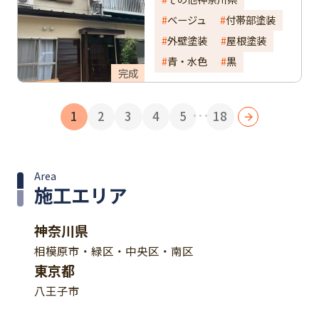
ベージュ
付帯部塗装
外壁塗装
屋根塗装
青・水色
黒
完成
...
1
2
3
4
5
18
Area
施工エリア
神奈川県
相模原市・緑区・中央区・南区
東京都
八王子市