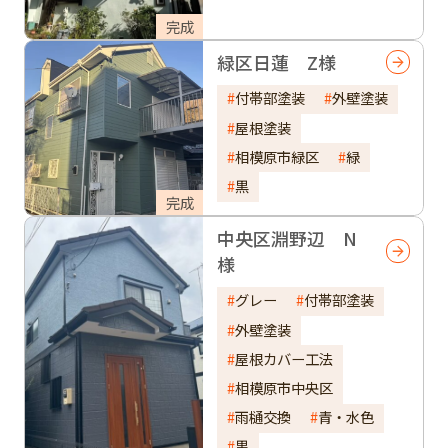
完成
緑区日蓮 Z様
付帯部塗装
外壁塗装
屋根塗装
相模原市緑区
緑
黒
完成
中央区淵野辺 N
様
グレー
付帯部塗装
外壁塗装
屋根カバー工法
相模原市中央区
雨樋交換
青・水色
黒