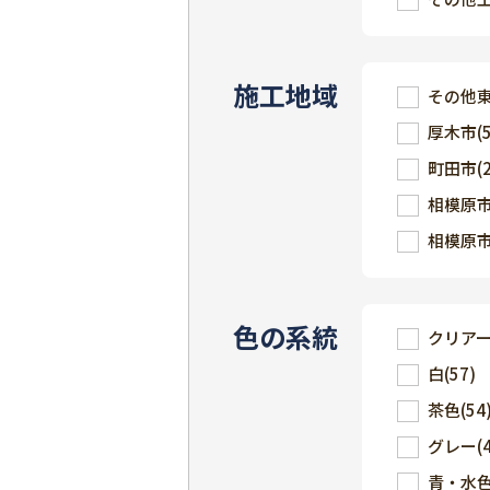
施工地域
その他
厚木市
(
町田市
(
相模原
相模原
色の系統
クリア
白
(57)
茶色
(54
グレー
(
青・水