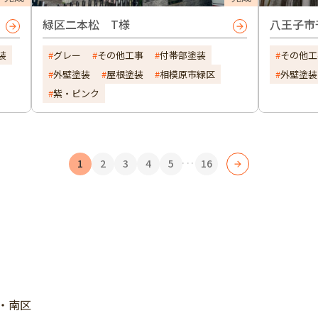
緑区二本松 T様
八王子市
装
グレー
その他工事
付帯部塗装
その他工
外壁塗装
屋根塗装
相模原市緑区
外壁塗装
紫・ピンク
...
1
2
3
4
5
16
・南区