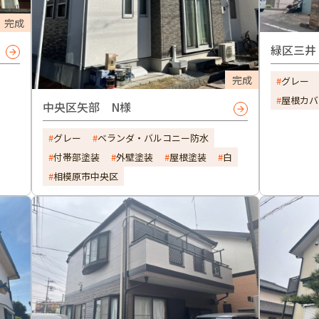
完成
緑区三井
完成
グレー
屋根カバ
中央区矢部 N様
グレー
ベランダ・バルコニー防水
付帯部塗装
外壁塗装
屋根塗装
白
相模原市中央区