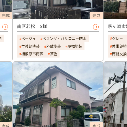
完成
完成
南区若松 S様
茅ヶ崎市
白
ベージュ
ベランダ・バルコニー防水
グレー
付帯部塗装
外壁塗装
屋根塗装
付帯部塗
相模原市南区
茶色
雨樋交換
完成
完成