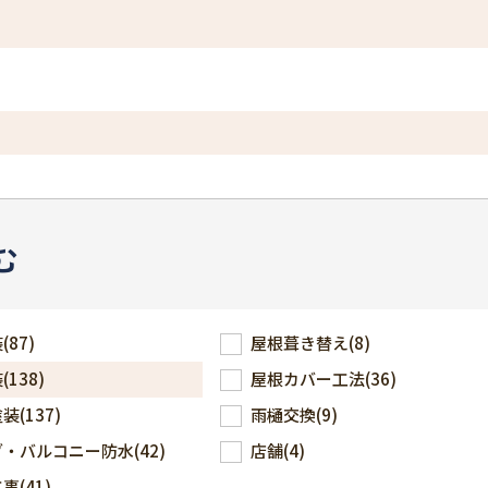
む
装
(87)
屋根葺き替え
(8)
装
(138)
屋根カバー工法
(36)
塗装
(137)
雨樋交換
(9)
ダ・バルコニー防水
(42)
店舗
(4)
工事
(41)