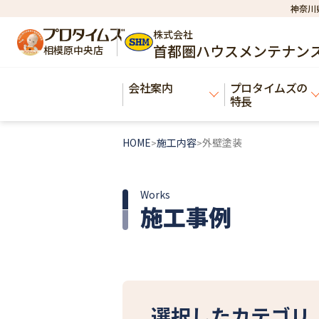
神奈川
株式会社
首都圏ハウスメンテナン
相模原中央店
会社案内
プロタイムズの
特長
HOME
施工内容
外壁塗装
>
>
Works
施工事例
選択したカテゴリ