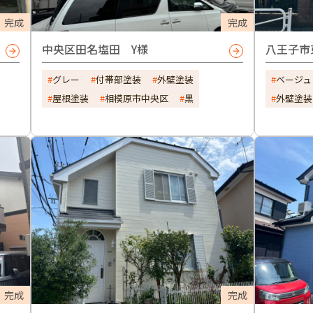
完成
完成
中央区田名塩田 Y様
八王子市
グレー
付帯部塗装
外壁塗装
ベージュ
屋根塗装
相模原市中央区
黒
外壁塗装
完成
完成