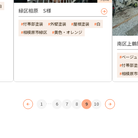
白
緑区相原 S様
付帯部塗装
外壁塗装
屋根塗装
白
相模原市緑区
黄色・オレンジ
南区上鶴
ベージュ
付帯部塗
相模原市
...
1
6
7
8
9
10