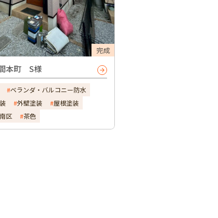
完成
間本町 S様
ベランダ・バルコニー防水
装
外壁塗装
屋根塗装
南区
茶色