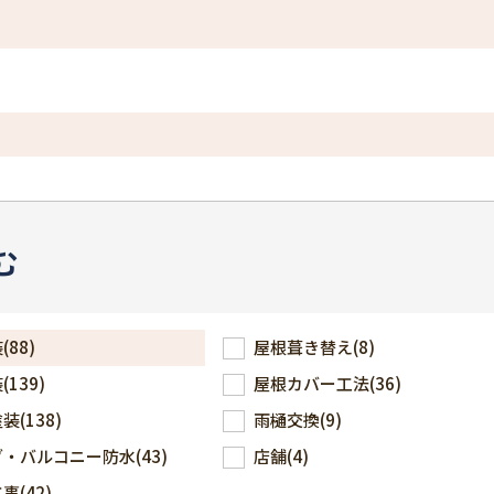
む
装
(88)
屋根葺き替え
(8)
装
(139)
屋根カバー工法
(36)
塗装
(138)
雨樋交換
(9)
ダ・バルコニー防水
(43)
店舗
(4)
工事
(42)