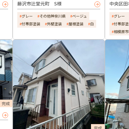
藤沢市辻堂元町 S様
中央区田
グレー
その他神奈川県
ベージュ
グレー
付帯部塗装
外壁塗装
屋根塗装
白
付帯部塗
相模原市
完成
完成