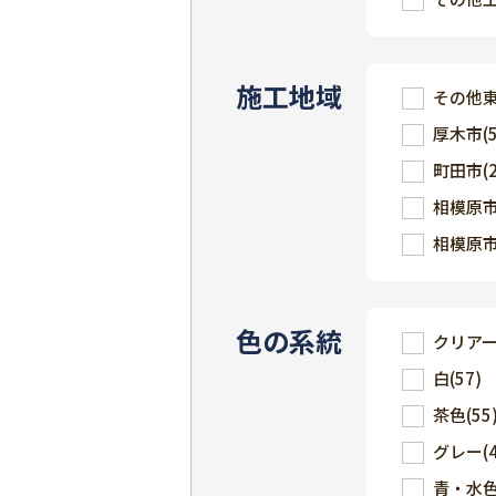
施工地域
その他
厚木市
(
町田市
(
相模原
相模原
色の系統
クリア
白
(57)
茶色
(55
グレー
(
青・水