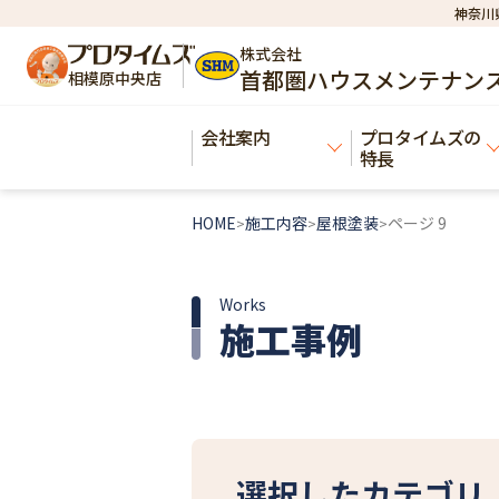
神奈川
株式会社
首都圏ハウスメンテナン
相模原中央店
会社案内
プロタイムズの
特長
HOME
施工内容
屋根塗装
ページ 9
>
>
>
Works
施工事例
選択したカテゴリ