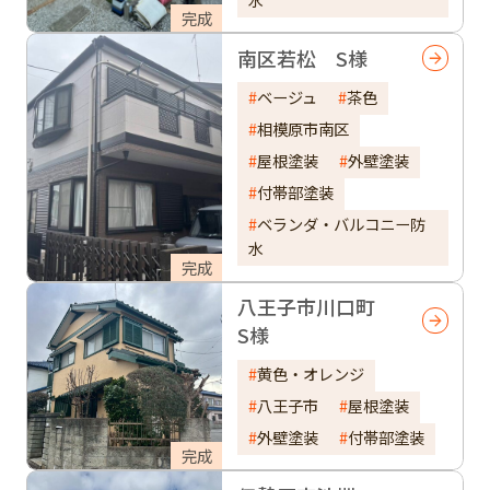
完成
南区若松 S様
ベージュ
茶色
相模原市南区
屋根塗装
外壁塗装
付帯部塗装
ベランダ・バルコニー防
水
完成
八王子市川口町
S様
黄色・オレンジ
八王子市
屋根塗装
外壁塗装
付帯部塗装
完成