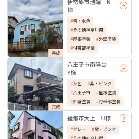
伊勢原市池端 N
様
青・水色
その他神奈川県
屋根塗装
外壁塗装
付帯部塗装
完成
八王子市南陽台
Y様
茶色
紫・ピンク
八王子市
屋根塗装
外壁塗装
付帯部塗装
完成
綾瀬市大上 U様
グレー
紫・ピンク
その他神奈川県