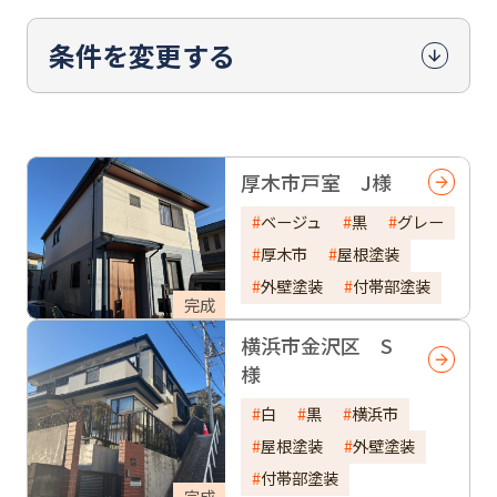
条件を変更する
厚木市戸室 J様
ベージュ
黒
グレー
厚木市
屋根塗装
外壁塗装
付帯部塗装
完成
横浜市金沢区 S
様
白
黒
横浜市
屋根塗装
外壁塗装
付帯部塗装
完成