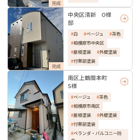
完成
中央区清新 O様
邸
白
ベージュ
茶色
相模原市中央区
屋根塗装
外壁塗装
付帯部塗装
完成
南区上鶴間本町
S様
ベージュ
茶色
相模原市南区
屋根塗装
外壁塗装
付帯部塗装
ベランダ・バルコニー防
水